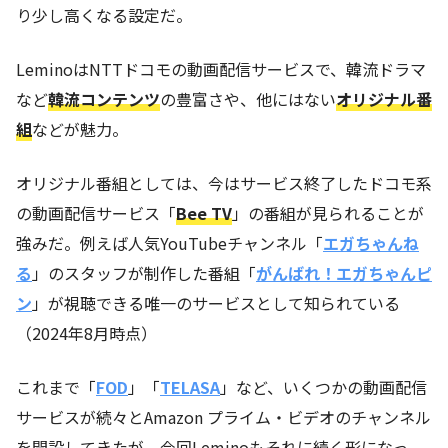
り少し高くなる設定だ。
LeminoはNTTドコモの動画配信サービスで、韓流ドラマ
など
韓流コンテンツ
の豊富さや、他にはない
オリジナル番
組
などが魅力。
オリジナル番組としては、今はサービス終了したドコモ系
の動画配信サービス「
Bee TV
」の番組が見られることが
強みだ。例えば人気YouTubeチャンネル「
エガちゃんね
る
」のスタッフが制作した番組「
がんばれ！エガちゃんピ
ン
」が視聴できる唯一のサービスとして知られている
（2024年8月時点）
これまで「
FOD
」「
TELASA
」など、いくつかの動画配信
サービスが続々とAmazon プライム・ビデオのチャンネル
を開設してきたが、今回Leminoもそれに続く形になっ